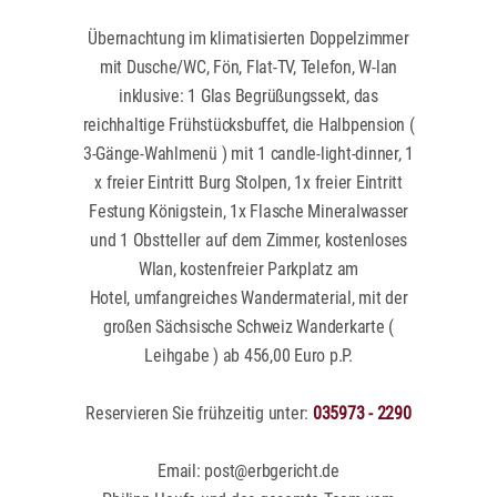
Die Sächsische Schweiz bietet zahlreiche
Übernachtung im klimatisierten Doppelzimmer
Freizeitmöglichkeiten für Naturliebhaber
mit Dusche/WC, Fön, Flat-TV, Telefon, W-lan
und Abenteurer. Erkunden Sie das
inklusive: 1 Glas Begrüßungssekt, das
Elbsandsteingebirge zu Fuß oder mit dem
reichhaltige Frühstücksbuffet, die Halbpension (
Fahrrad, besuchen Sie kulturelle
3-Gänge-Wahlmenü ) mit 1 candle-light-dinner, 1
Sehenswürdigkeiten oder entspannen Sie
x freier Eintritt Burg Stolpen, 1x freier Eintritt
einfach in der idyllischen Natur.
Festung Königstein, 1x Flasche Mineralwasser
und 1 Obstteller auf dem Zimmer, kostenloses
Kontakt & Buchung:
Wlan, kostenfreier Parkplatz am
Landhotel Zum Erbgericht Am Markt 8,
Hotel, umfangreiches Wandermaterial, mit der
großen Sächsische Schweiz Wanderkarte (
01833 Stolpen OT Heeselicht Tel.: +49
Leihgabe ) ab 456,00 Euro p.P.
35973 2290 E-Mail: post@erbgericht.de
Reservieren Sie frühzeitig unter:
035973 - 2290
Wir freuen uns, Sie bei uns begrüßen zu
Email: post@erbgericht.de