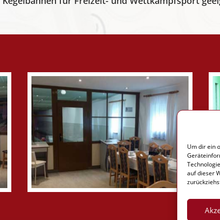
 Kegelbahnen für Freizeit- und Wettkampfsport geei
Um dir ein 
Geräteinfor
Technologie
auf dieser 
zurückziehs
Akze