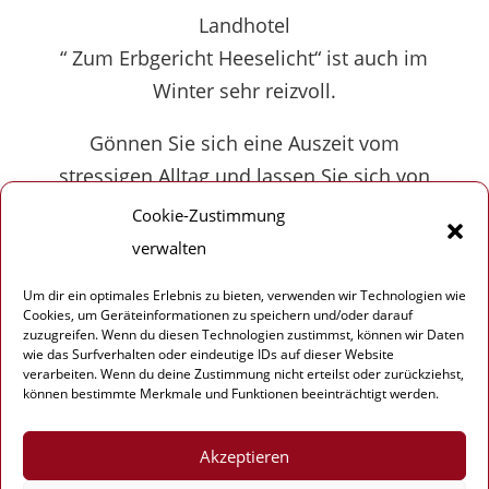
Landhotel
“ Zum Erbgericht Heeselicht“ ist auch im
Winter sehr reizvoll.
Gönnen Sie sich eine Auszeit vom
stressigen Alltag und lassen Sie sich von
unserem Team 3 Tage lang verwöhnen.
Cookie-Zustimmung
Bestaunen Sie in dieser Zeit die
verwalten
Schatzkammer im Grünen Gewölbe und
Um dir ein optimales Erlebnis zu bieten, verwenden wir Technologien wie
erleben Sie die bezaubernden Kunstwerke
Cookies, um Geräteinformationen zu speichern und/oder darauf
zuzugreifen. Wenn du diesen Technologien zustimmst, können wir Daten
in ursprünglich barocker Inszenierung.
wie das Surfverhalten oder eindeutige IDs auf dieser Website
verarbeiten. Wenn du deine Zustimmung nicht erteilst oder zurückziehst,
können bestimmte Merkmale und Funktionen beeinträchtigt werden.
Impressum
Datenschutz
FAQ
Akzeptieren