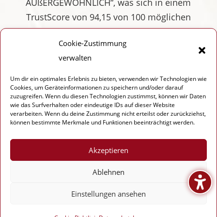
AUßERGEWÖHNLICH“, was sich in einem
TrustScore von 94,15 von 100 möglichen
Punkten und einer 94-prozentigen
Cookie-Zustimmung
Antwortquote zeigt.
verwalten
Landestourismusverband Sachsen:
Um dir ein optimales Erlebnis zu bieten, verwenden wir Technologien wie
www.ltv-sachsen.de
Cookies, um Geräteinformationen zu speichern und/oder darauf
zuzugreifen. Wenn du diesen Technologien zustimmst, können wir Daten
wie das Surfverhalten oder eindeutige IDs auf dieser Website
verarbeiten. Wenn du deine Zustimmung nicht erteilst oder zurückziehst,
können bestimmte Merkmale und Funktionen beeinträchtigt werden.
Impressum
Datenschutz
FAQ
Akzeptieren
Ablehnen
Einstellungen ansehen