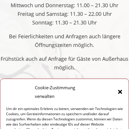
Mittwoch und Donnerstag: 11.00 – 21.30 Uhr
Freitag und Samstag: 11.30 – 22.00 Uhr
Sonntag: 11.30 – 21.30 Uhr
Bei Feierlichkeiten und Anfragen auch längere
Öffnungszeiten möglich.
Frühstück auch auf Anfrage für Gäste von Außerhaus
möglich.
Küchenschluss 20.00 Uhr ( Montag bis Donnerstag
Cookie-Zustimmung
und Sonntag )
verwalten
Küchenschluss 20.30 Uhr ( Freitag und Samstag )
Um dir ein optimales Erlebnis zu bieten, verwenden wir Technologien wie
Cookies, um Geräteinformationen zu speichern und/oder darauf
November – März
zuzugreifen. Wenn du diesen Technologien zustimmst, können wir Daten
wie das Surfverhalten oder eindeutige IDs auf dieser Website
Montag und Dienstag Ruhetag