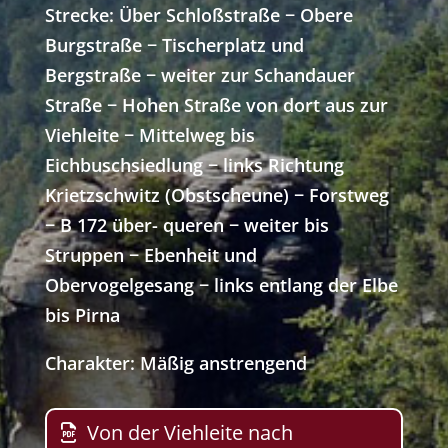
Strecke: Über Schloßstraße − Obere
Burgstraße − Tischerplatz und
Bergstraße − weiter zur Schandauer
Straße − Hohen Straße von dort aus zur
Viehleite − Mittelweg bis
Eichbuschsiedlung − links Richtung
Krietzschwitz (Obstscheune) − Forstweg
− B 172 über- queren − weiter bis
Struppen − Ebenheit und
Obervogelgesang − links entlang der Elbe
bis Pirna
Charakter: Mäßig anstrengend
Von der Viehleite nach