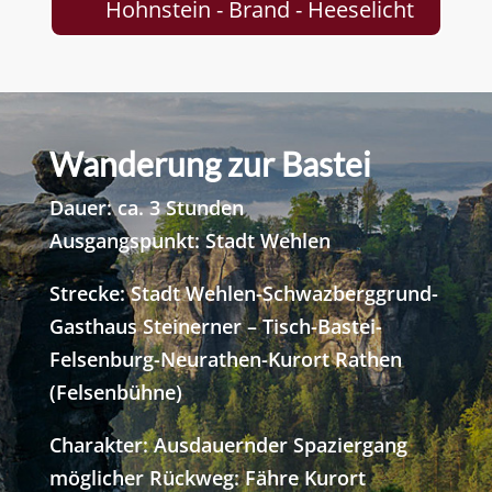
Hohnstein - Brand - Heeselicht
Wanderung zur Bastei
Dauer: ca. 3 Stunden
Ausgangspunkt: Stadt Wehlen
Strecke: Stadt Wehlen-Schwazberggrund-
Gasthaus Steinerner – Tisch-Bastei-
Felsenburg-Neurathen-Kurort Rathen
(Felsenbühne)
Charakter: Ausdauernder Spaziergang
möglicher Rückweg: Fähre Kurort