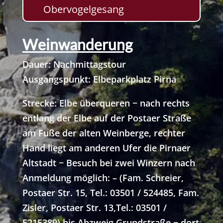
Obervogelgesang
Weinwanderung
Dauer: Nachmittagstour
Ausgangspunkt: Elbeparkplatz Pirna
Strecke: Elbe überqueren − nach rechts
entlang der Elbe auf der Postaer Straße
am Fuße der alten Weinberge, rechter
Hand liegt am anderen Ufer die Pirnaer
Altstadt − Besuch bei zwei Winzern nach
Anmeldung möglich: – (Fam. Schreier,
Postaer Str. 15, Tel.: 03501 / 524485, Fam.
Zisler, Postaer Str. 13,Tel.: 03501 /
5215389) bis Abzweig Grundstraße − dort