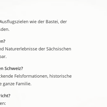
Ausflugszielen wie der Bastei, der
sden.
en?
nd Naturerlebnisse der Sächsischen
bar.
en Schweiz?
ckende Felsformationen, historische
e ganze Familie.
icht?
en: